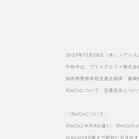
2023年12月28日（木）ノア
午前中は、プラスアルファ株式会
福井県警察本部交通企画課 藤崎
iDeCoについて、交通安全につ
「iDeCoについて」
iDeCoとNISAの違い、iDe
iDeCoは60歳まで絶対に引き