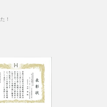
した！
！