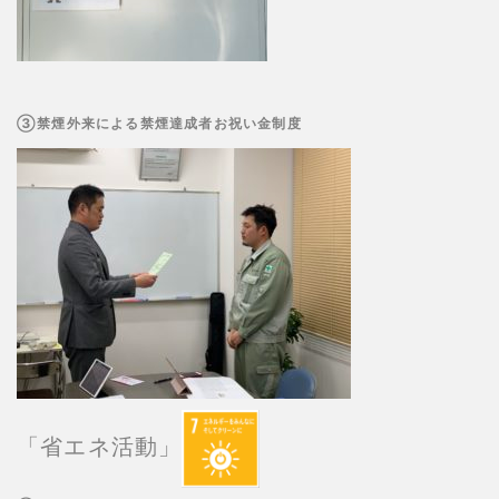
③禁煙外来による禁煙達成者お祝い金制度
「省エネ活動」